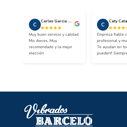
Carles Garcia Vidal
Caty Cat
C
C
Muy buen servicio y calidad.
Empresa fiable c
Mis dieces. Muy
profesional y m
recomendado y la mejor
Te ayudan en to
elección
pueden!! Siempr
todo lo necesario