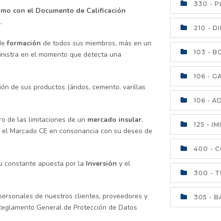
330 - 
omo con el Documento de Calificación
.
210 - D
de
formación
de todos sus miembros, más en un
103 - 
ministra en el momento que detecta una
106 - 
ión de sus productos (áridos, cemento, varillas
106 - 
o de las limitaciones de un
mercado insular
,
125 - I
 el Marcado CE en consonancia con su deseo de
400 - 
u constante apuesta por la
Inversión
y el
300 - 
 personales de nuestros clientes, proveedores y
305 - 
 Reglamento General de Protección de Datos