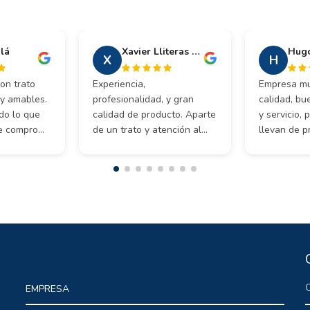
alá
Xavier Lliteras Tous
X
H
on trato
Experiencia,
Empresa mu
uy amables.
profesionalidad, y gran
calidad, bu
do lo que
calidad de producto. Aparte
y servicio,
e compro
de un trato y atención al
llevan de pr
 aquí !
cliente perfectos, ¡muy
Muy recom
recomendable!
cualquier 
construcció
C
EMPRESA