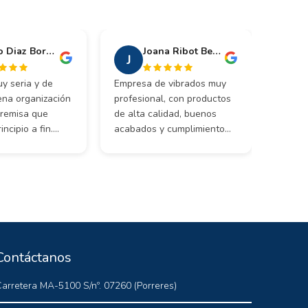
Hugo Diaz Bordoy
Joana Ribot Bestard
J
S
y seria y de
Empresa de vibrados muy
Excele
ena organización
profesional, con productos
son de
 premisa que
de alta calidad, buenos
Los pe
incipio a fin.
acabados y cumplimiento
puntua
endable a
de plazos. Destacan por su
es ate
empresa de
asesoramiento técnico y por
siempr
n.
ofrecer precios muy
asesor
competitivos sin renunciar a
requer
la calidad. Totalmente
Sin du
recomendable.
confia
Contáctanos
arretera MA-5100 S/nº. 07260 (Porreres)