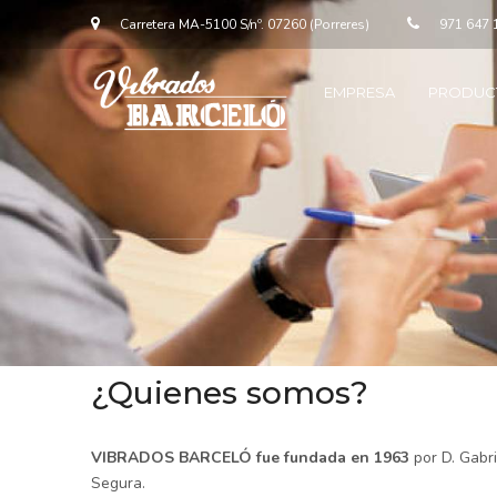
Carretera MA-5100 S/nº. 07260 (Porreres)
971 647 
EMPRESA
PRODUC
¿Quienes somos?
VIBRADOS BARCELÓ fue fundada en 1963
por D. Gabri
Segura.