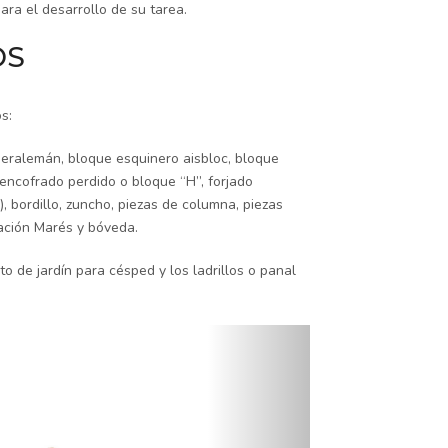
ra el desarrollo de su tarea.
OS
s:
eralemán, bloque esquinero aisbloc, bloque
 encofrado perdido o bloque “H”, forjado
), bordillo, zuncho, piezas de columna, piezas
tación Marés y bóveda.
 de jardín para césped y los ladrillos o panal
Siguiente