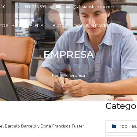
110
606 976 895
info@vibradosbarcelo.com
TOS
GALERIA
BLOG
DOCUMENTACIÓN
EMPRESA
Home
Empresa
Catego
el Barceló Barceló y Doña Francisca Fuster
100 - 