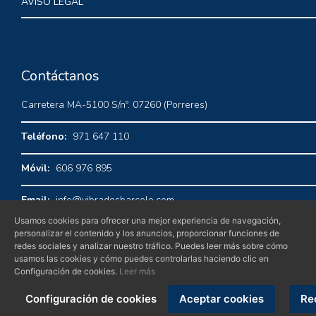
AVISO LEGAL
Contáctanos
Carretera MA-5100 S/nº. 07260 (Porreres)
Teléfono:
971 647 110
Móvil:
606 976 895
Email:
info@vibradosbarcelo.com
Usamos cookies para ofrecer una mejor experiencia de navegación,
personalizar el contenido y los anuncios, proporcionar funciones de
redes sociales y analizar nuestro tráfico. Puedes leer más sobre cómo
usamos las cookies y cómo puedes controlarlas haciendo clic en
Configuración de cookies.
Leer más
Configuración de cookies
Aceptar cookies
Re
© Vibrados Barcelo 2026