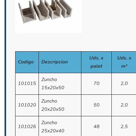
Uds. x
Uds. x
Codigo
Descripcion
palet
m²
Zuncho
101015
70
2,0
15x20x50
Zuncho
101020
50
2,0
20x20x50
Zuncho
101026
48
2,5
25x20x40