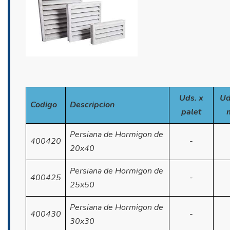
Uds. x
Ud
Codigo
Descripcion
palet
Persiana de Hormigon de
400420
-
20x40
Persiana de Hormigon de
400425
-
25x50
Persiana de Hormigon de
400430
-
30x30